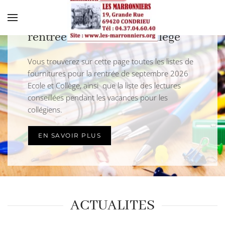
Fournitures scolaires pour la
Skip to main content
rentrée 2026 Ecole et Collège
Vous trouverez sur cette page toutes les listes de
fournitures pour la rentrée de septembre 2026
Ecole et Collège, ainsi que la liste des lectures
conseillées pendant les vacances pour les
collégiens.
EN SAVOIR PLUS
ACTUALITES