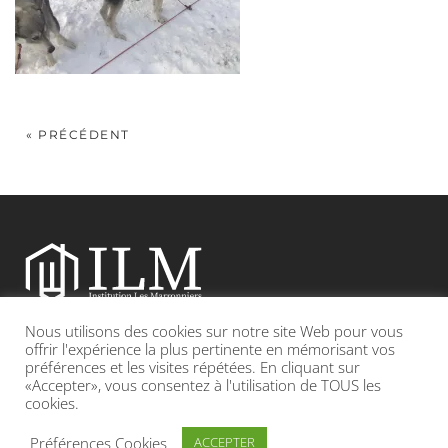
« PRÉCÉDENT
Nous utilisons des cookies sur notre site Web pour vous
Etablissement catholique sous contrat d’association avec l’Etat
offrir l'expérience la plus pertinente en mémorisant vos
préférences et les visites répétées. En cliquant sur
«Accepter», vous consentez à l'utilisation de TOUS les
Adresse : 19, Grande rue 69420 CONDRIEU
cookies.
INFOS LÉGALES
POLITIQUE DE CONFIDENTIALITÉ
Préférences Cookies
ACCEPTER