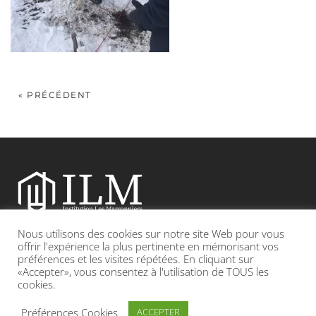
« PRÉCÉDENT
Nous utilisons des cookies sur notre site Web pour vous
Etablissement catholique sous contrat d’association avec l’Etat
offrir l'expérience la plus pertinente en mémorisant vos
préférences et les visites répétées. En cliquant sur
«Accepter», vous consentez à l'utilisation de TOUS les
Adresse : 19, Grande rue 69420 CONDRIEU
cookies.
INFOS LÉGALES
POLITIQUE DE CONFIDENTIALITÉ
Préférences Cookies
ACCEPTER