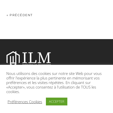
« PRÉCÉDENT
Nous utilisons des cookies sur notre site Web pour vous
Etablissement catholique sous contrat d’association avec l’Etat
offrir l'expérience la plus pertinente en mémorisant vos
préférences et les visites répétées. En cliquant sur
«Accepter», vous consentez à l'utilisation de TOUS les
Adresse : 19, Grande rue 69420 CONDRIEU
cookies.
INFOS LÉGALES
POLITIQUE DE CONFIDENTIALITÉ
Préférences Cookies
ACCEPTER