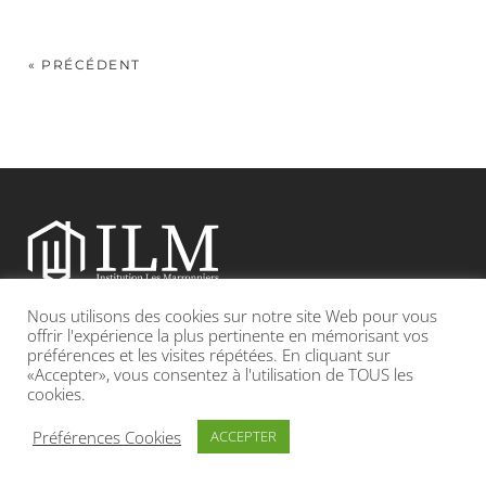
« PRÉCÉDENT
Nous utilisons des cookies sur notre site Web pour vous
Etablissement catholique sous contrat d’association avec l’Etat
offrir l'expérience la plus pertinente en mémorisant vos
préférences et les visites répétées. En cliquant sur
«Accepter», vous consentez à l'utilisation de TOUS les
Adresse : 19, Grande rue 69420 CONDRIEU
cookies.
INFOS LÉGALES
POLITIQUE DE CONFIDENTIALITÉ
Préférences Cookies
ACCEPTER