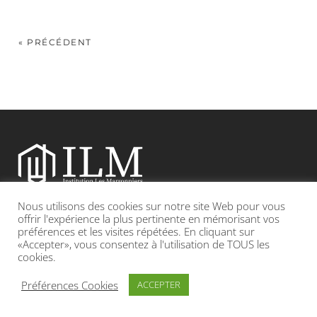
« PRÉCÉDENT
Nous utilisons des cookies sur notre site Web pour vous
Etablissement catholique sous contrat d’association avec l’Etat
offrir l'expérience la plus pertinente en mémorisant vos
préférences et les visites répétées. En cliquant sur
«Accepter», vous consentez à l'utilisation de TOUS les
Adresse : 19, Grande rue 69420 CONDRIEU
cookies.
INFOS LÉGALES
POLITIQUE DE CONFIDENTIALITÉ
Préférences Cookies
ACCEPTER