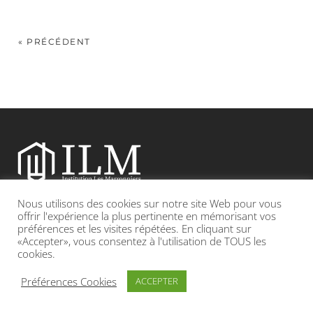
« PRÉCÉDENT
Nous utilisons des cookies sur notre site Web pour vous
Etablissement catholique sous contrat d’association avec l’Etat
offrir l'expérience la plus pertinente en mémorisant vos
préférences et les visites répétées. En cliquant sur
«Accepter», vous consentez à l'utilisation de TOUS les
Adresse : 19, Grande rue 69420 CONDRIEU
cookies.
INFOS LÉGALES
POLITIQUE DE CONFIDENTIALITÉ
Préférences Cookies
ACCEPTER