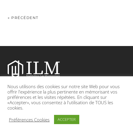
« PRÉCÉDENT
Nous utilisons des cookies sur notre site Web pour vous
Etablissement catholique sous contrat d’association avec l’Etat
offrir l'expérience la plus pertinente en mémorisant vos
préférences et les visites répétées. En cliquant sur
«Accepter», vous consentez à l'utilisation de TOUS les
Adresse : 19, Grande rue 69420 CONDRIEU
cookies.
INFOS LÉGALES
POLITIQUE DE CONFIDENTIALITÉ
Préférences Cookies
ACCEPTER