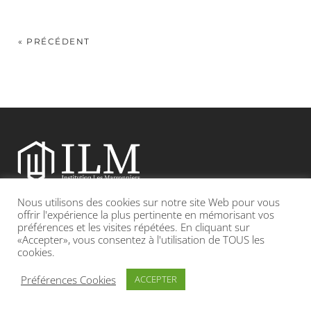
« PRÉCÉDENT
Nous utilisons des cookies sur notre site Web pour vous
Etablissement catholique sous contrat d’association avec l’Etat
offrir l'expérience la plus pertinente en mémorisant vos
préférences et les visites répétées. En cliquant sur
«Accepter», vous consentez à l'utilisation de TOUS les
Adresse : 19, Grande rue 69420 CONDRIEU
cookies.
INFOS LÉGALES
POLITIQUE DE CONFIDENTIALITÉ
Préférences Cookies
ACCEPTER