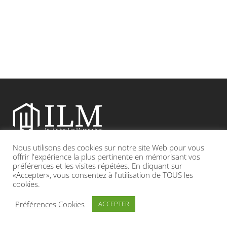
Nous utilisons des cookies sur notre site Web pour vous
Etablissement catholique sous contrat d’association avec l’Etat
offrir l'expérience la plus pertinente en mémorisant vos
préférences et les visites répétées. En cliquant sur
«Accepter», vous consentez à l'utilisation de TOUS les
Adresse : 19, Grande rue 69420 CONDRIEU
cookies.
INFOS LÉGALES
POLITIQUE DE CONFIDENTIALITÉ
Préférences Cookies
ACCEPTER