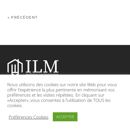
« PRÉCÉDENT
Nous utilisons des cookies sur notre site Web pour vous
Etablissement catholique sous contrat d’association avec l’Etat
offrir l'expérience la plus pertinente en mémorisant vos
préférences et les visites répétées. En cliquant sur
«Accepter», vous consentez à l'utilisation de TOUS les
Adresse : 19, Grande rue 69420 CONDRIEU
cookies.
INFOS LÉGALES
POLITIQUE DE CONFIDENTIALITÉ
Préférences Cookies
ACCEPTER