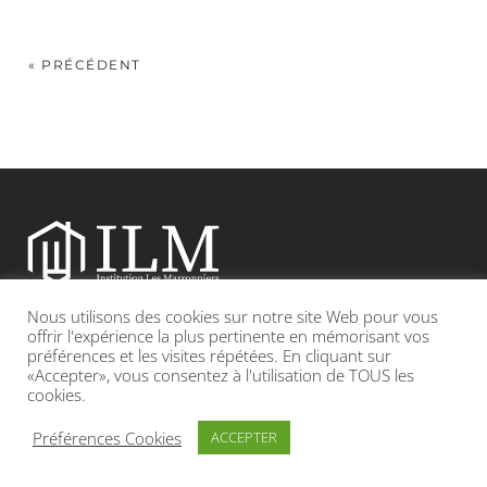
« PRÉCÉDENT
Nous utilisons des cookies sur notre site Web pour vous
Etablissement catholique sous contrat d’association avec l’Etat
offrir l'expérience la plus pertinente en mémorisant vos
préférences et les visites répétées. En cliquant sur
«Accepter», vous consentez à l'utilisation de TOUS les
Adresse : 19, Grande rue 69420 CONDRIEU
cookies.
INFOS LÉGALES
POLITIQUE DE CONFIDENTIALITÉ
Préférences Cookies
ACCEPTER