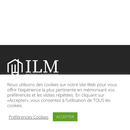
Nous utilisons des cookies sur notre site Web pour vous
Etablissement catholique sous contrat d’association avec l’Etat
offrir l'expérience la plus pertinente en mémorisant vos
préférences et les visites répétées. En cliquant sur
«Accepter», vous consentez à l'utilisation de TOUS les
Adresse : 19, Grande rue 69420 CONDRIEU
cookies.
INFOS LÉGALES
POLITIQUE DE CONFIDENTIALITÉ
Préférences Cookies
ACCEPTER