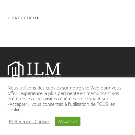
« PRÉCÉDENT
Nous utilisons des cookies sur notre site Web pour vous
Etablissement catholique sous contrat d’association avec l’Etat
offrir l'expérience la plus pertinente en mémorisant vos
préférences et les visites répétées. En cliquant sur
«Accepter», vous consentez à l'utilisation de TOUS les
Adresse : 19, Grande rue 69420 CONDRIEU
cookies.
INFOS LÉGALES
POLITIQUE DE CONFIDENTIALITÉ
Préférences Cookies
ACCEPTER