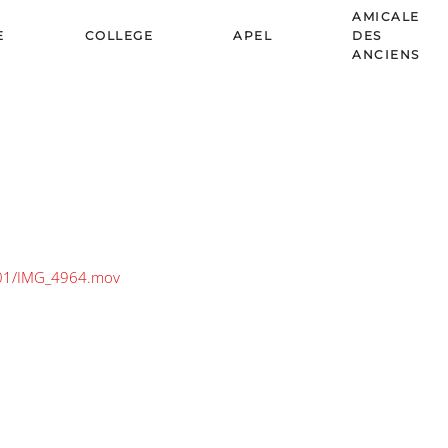
AMICALE
E
COLLEGE
APEL
DES
ANCIENS
3/01/IMG_4964.mov