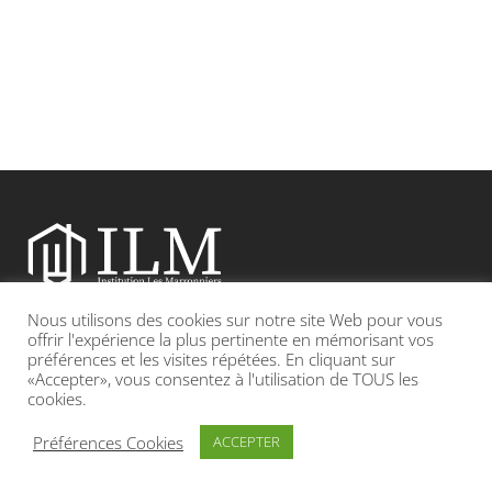
Nous utilisons des cookies sur notre site Web pour vous
Etablissement catholique sous contrat d’association avec l’Etat
offrir l'expérience la plus pertinente en mémorisant vos
préférences et les visites répétées. En cliquant sur
«Accepter», vous consentez à l'utilisation de TOUS les
Adresse : 19, Grande rue 69420 CONDRIEU
cookies.
INFOS LÉGALES
POLITIQUE DE CONFIDENTIALITÉ
Préférences Cookies
ACCEPTER