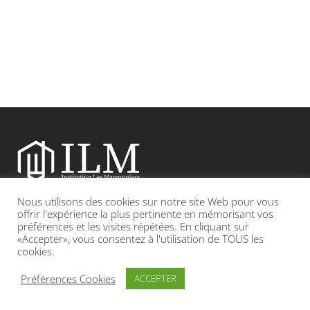
Nous utilisons des cookies sur notre site Web pour vous
Etablissement catholique sous contrat d’association avec l’Etat
offrir l'expérience la plus pertinente en mémorisant vos
préférences et les visites répétées. En cliquant sur
«Accepter», vous consentez à l'utilisation de TOUS les
Adresse : 19, Grande rue 69420 CONDRIEU
cookies.
INFOS LÉGALES
POLITIQUE DE CONFIDENTIALITÉ
Préférences Cookies
ACCEPTER