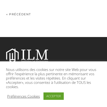
« PRÉCÉDENT
Nous utilisons des cookies sur notre site Web pour vous
Etablissement catholique sous contrat d’association avec l’Etat
offrir l'expérience la plus pertinente en mémorisant vos
préférences et les visites répétées. En cliquant sur
«Accepter», vous consentez à l'utilisation de TOUS les
Adresse : 19, Grande rue 69420 CONDRIEU
cookies.
INFOS LÉGALES
POLITIQUE DE CONFIDENTIALITÉ
Préférences Cookies
ACCEPTER