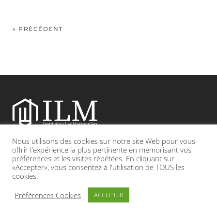
« PRÉCÉDENT
Nous utilisons des cookies sur notre site Web pour vous
Etablissement catholique sous contrat d’association avec l’Etat
offrir l'expérience la plus pertinente en mémorisant vos
préférences et les visites répétées. En cliquant sur
«Accepter», vous consentez à l'utilisation de TOUS les
Adresse : 19, Grande rue 69420 CONDRIEU
cookies.
INFOS LÉGALES
POLITIQUE DE CONFIDENTIALITÉ
Préférences Cookies
ACCEPTER