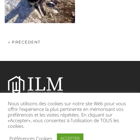
« PRÉCÉDENT
Nous utilisons des cookies sur notre site Web pour vous
Etablissement catholique sous contrat d’association avec l’Etat
offrir l'expérience la plus pertinente en mémorisant vos
préférences et les visites répétées. En cliquant sur
«Accepter», vous consentez à l'utilisation de TOUS les
Adresse : 19, Grande rue 69420 CONDRIEU
cookies.
INFOS LÉGALES
POLITIQUE DE CONFIDENTIALITÉ
Préférences Cookies
ACCEPTER