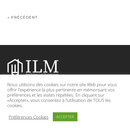
« PRÉCÉDENT
Nous utilisons des cookies sur notre site Web pour vous
Etablissement catholique sous contrat d’association avec l’Etat
offrir l'expérience la plus pertinente en mémorisant vos
préférences et les visites répétées. En cliquant sur
«Accepter», vous consentez à l'utilisation de TOUS les
Adresse : 19, Grande rue 69420 CONDRIEU
cookies.
INFOS LÉGALES
POLITIQUE DE CONFIDENTIALITÉ
Préférences Cookies
ACCEPTER