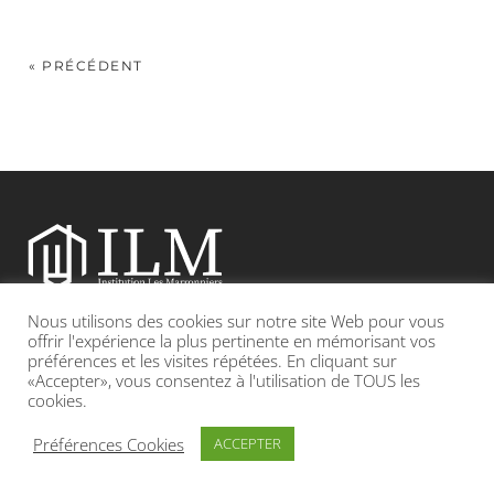
« PRÉCÉDENT
Nous utilisons des cookies sur notre site Web pour vous
Etablissement catholique sous contrat d’association avec l’Etat
offrir l'expérience la plus pertinente en mémorisant vos
préférences et les visites répétées. En cliquant sur
«Accepter», vous consentez à l'utilisation de TOUS les
Adresse : 19, Grande rue 69420 CONDRIEU
cookies.
INFOS LÉGALES
POLITIQUE DE CONFIDENTIALITÉ
Préférences Cookies
ACCEPTER