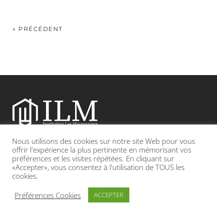
« PRÉCÉDENT
Nous utilisons des cookies sur notre site Web pour vous
Etablissement catholique sous contrat d’association avec l’Etat
offrir l'expérience la plus pertinente en mémorisant vos
préférences et les visites répétées. En cliquant sur
«Accepter», vous consentez à l'utilisation de TOUS les
Adresse : 19, Grande rue 69420 CONDRIEU
cookies.
INFOS LÉGALES
POLITIQUE DE CONFIDENTIALITÉ
Préférences Cookies
ACCEPTER