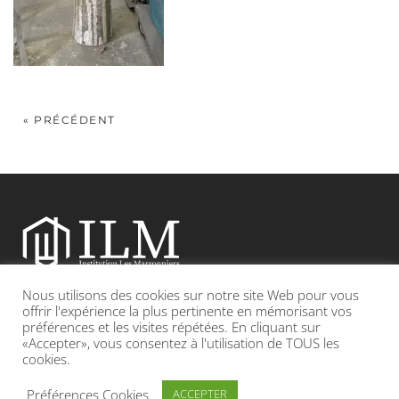
« PRÉCÉDENT
Nous utilisons des cookies sur notre site Web pour vous
Etablissement catholique sous contrat d’association avec l’Etat
offrir l'expérience la plus pertinente en mémorisant vos
préférences et les visites répétées. En cliquant sur
«Accepter», vous consentez à l'utilisation de TOUS les
Adresse : 19, Grande rue 69420 CONDRIEU
cookies.
INFOS LÉGALES
POLITIQUE DE CONFIDENTIALITÉ
Préférences Cookies
ACCEPTER