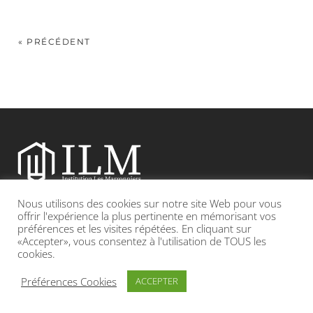
« PRÉCÉDENT
Nous utilisons des cookies sur notre site Web pour vous
Etablissement catholique sous contrat d’association avec l’Etat
offrir l'expérience la plus pertinente en mémorisant vos
préférences et les visites répétées. En cliquant sur
«Accepter», vous consentez à l'utilisation de TOUS les
Adresse : 19, Grande rue 69420 CONDRIEU
cookies.
INFOS LÉGALES
POLITIQUE DE CONFIDENTIALITÉ
Préférences Cookies
ACCEPTER