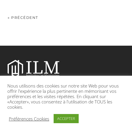
« PRÉCÉDENT
Nous utilisons des cookies sur notre site Web pour vous
Etablissement catholique sous contrat d’association avec l’Etat
offrir l'expérience la plus pertinente en mémorisant vos
préférences et les visites répétées. En cliquant sur
«Accepter», vous consentez à l'utilisation de TOUS les
Adresse : 19, Grande rue 69420 CONDRIEU
cookies.
INFOS LÉGALES
POLITIQUE DE CONFIDENTIALITÉ
Préférences Cookies
ACCEPTER