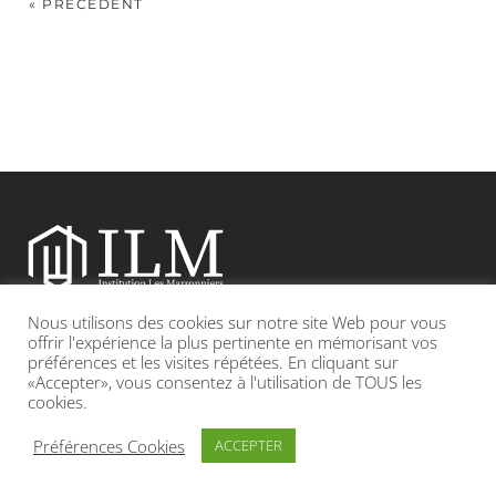
« PRÉCÉDENT
Nous utilisons des cookies sur notre site Web pour vous
Etablissement catholique sous contrat d’association avec l’Etat
offrir l'expérience la plus pertinente en mémorisant vos
préférences et les visites répétées. En cliquant sur
«Accepter», vous consentez à l'utilisation de TOUS les
Adresse : 19, Grande rue 69420 CONDRIEU
cookies.
INFOS LÉGALES
POLITIQUE DE CONFIDENTIALITÉ
Préférences Cookies
ACCEPTER