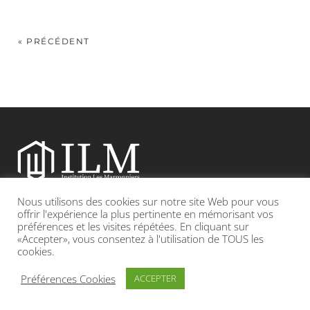
« PRÉCÉDENT
Nous utilisons des cookies sur notre site Web pour vous
Etablissement catholique sous contrat d’association avec l’Etat
offrir l'expérience la plus pertinente en mémorisant vos
préférences et les visites répétées. En cliquant sur
«Accepter», vous consentez à l'utilisation de TOUS les
Adresse : 19, Grande rue 69420 CONDRIEU
cookies.
INFOS LÉGALES
POLITIQUE DE CONFIDENTIALITÉ
Préférences Cookies
ACCEPTER