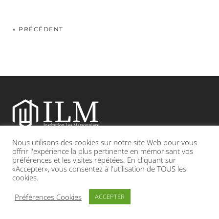
« PRÉCÉDENT
Nous utilisons des cookies sur notre site Web pour vous
Etablissement catholique sous contrat d’association avec l’Etat
offrir l'expérience la plus pertinente en mémorisant vos
préférences et les visites répétées. En cliquant sur
«Accepter», vous consentez à l'utilisation de TOUS les
Adresse : 19, Grande rue 69420 CONDRIEU
cookies.
INFOS LÉGALES
POLITIQUE DE CONFIDENTIALITÉ
Préférences Cookies
ACCEPTER