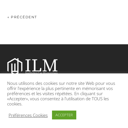
« PRÉCÉDENT
Nous utilisons des cookies sur notre site Web pour vous
Etablissement catholique sous contrat d’association avec l’Etat
offrir l'expérience la plus pertinente en mémorisant vos
préférences et les visites répétées. En cliquant sur
«Accepter», vous consentez à l'utilisation de TOUS les
Adresse : 19, Grande rue 69420 CONDRIEU
cookies.
INFOS LÉGALES
POLITIQUE DE CONFIDENTIALITÉ
Préférences Cookies
ACCEPTER