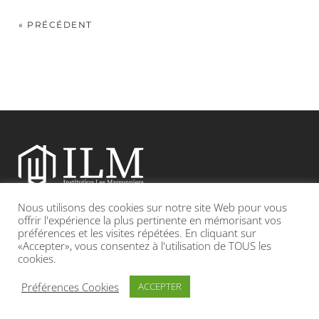
« PRÉCÉDENT
Nous utilisons des cookies sur notre site Web pour vous
Etablissement catholique sous contrat d’association avec l’Etat
offrir l'expérience la plus pertinente en mémorisant vos
préférences et les visites répétées. En cliquant sur
«Accepter», vous consentez à l'utilisation de TOUS les
Adresse : 19, Grande rue 69420 CONDRIEU
cookies.
INFOS LÉGALES
POLITIQUE DE CONFIDENTIALITÉ
Préférences Cookies
ACCEPTER