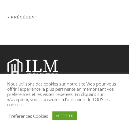
« PRÉCÉDENT
Nous utilisons des cookies sur notre site Web pour vous
Etablissement catholique sous contrat d’association avec l’Etat
offrir l'expérience la plus pertinente en mémorisant vos
préférences et les visites répétées. En cliquant sur
«Accepter», vous consentez à l'utilisation de TOUS les
Adresse : 19, Grande rue 69420 CONDRIEU
cookies.
INFOS LÉGALES
POLITIQUE DE CONFIDENTIALITÉ
Préférences Cookies
ACCEPTER