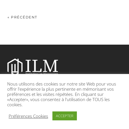
« PRÉCÉDENT
Nous utilisons des cookies sur notre site Web pour vous
Etablissement catholique sous contrat d’association avec l’Etat
offrir l'expérience la plus pertinente en mémorisant vos
préférences et les visites répétées. En cliquant sur
«Accepter», vous consentez à l'utilisation de TOUS les
Adresse : 19, Grande rue 69420 CONDRIEU
cookies.
INFOS LÉGALES
POLITIQUE DE CONFIDENTIALITÉ
Préférences Cookies
ACCEPTER