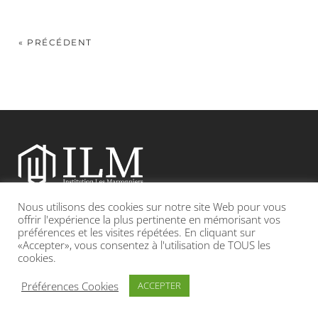
« PRÉCÉDENT
Nous utilisons des cookies sur notre site Web pour vous
Etablissement catholique sous contrat d’association avec l’Etat
offrir l'expérience la plus pertinente en mémorisant vos
préférences et les visites répétées. En cliquant sur
«Accepter», vous consentez à l'utilisation de TOUS les
Adresse : 19, Grande rue 69420 CONDRIEU
cookies.
INFOS LÉGALES
POLITIQUE DE CONFIDENTIALITÉ
Préférences Cookies
ACCEPTER