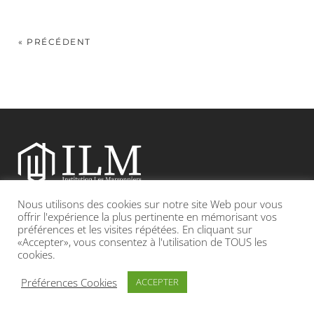
« PRÉCÉDENT
Nous utilisons des cookies sur notre site Web pour vous
Etablissement catholique sous contrat d’association avec l’Etat
offrir l'expérience la plus pertinente en mémorisant vos
préférences et les visites répétées. En cliquant sur
«Accepter», vous consentez à l'utilisation de TOUS les
Adresse : 19, Grande rue 69420 CONDRIEU
cookies.
INFOS LÉGALES
POLITIQUE DE CONFIDENTIALITÉ
Préférences Cookies
ACCEPTER