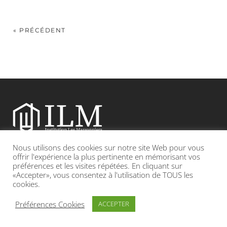
« PRÉCÉDENT
Nous utilisons des cookies sur notre site Web pour vous
Etablissement catholique sous contrat d’association avec l’Etat
offrir l'expérience la plus pertinente en mémorisant vos
préférences et les visites répétées. En cliquant sur
«Accepter», vous consentez à l'utilisation de TOUS les
Adresse : 19, Grande rue 69420 CONDRIEU
cookies.
INFOS LÉGALES
POLITIQUE DE CONFIDENTIALITÉ
Préférences Cookies
ACCEPTER