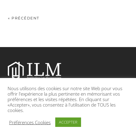
« PRÉCÉDENT
Nous utilisons des cookies sur notre site Web pour vous
Etablissement catholique sous contrat d’association avec l’Etat
offrir l'expérience la plus pertinente en mémorisant vos
préférences et les visites répétées. En cliquant sur
«Accepter», vous consentez à l'utilisation de TOUS les
Adresse : 19, Grande rue 69420 CONDRIEU
cookies.
INFOS LÉGALES
POLITIQUE DE CONFIDENTIALITÉ
Préférences Cookies
ACCEPTER