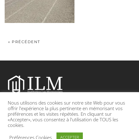
« PRÉCÉDENT
Nous utilisons des cookies sur notre site Web pour vous
Etablissement catholique sous contrat d’association avec l’Etat
offrir l'expérience la plus pertinente en mémorisant vos
préférences et les visites répétées. En cliquant sur
«Accepter», vous consentez à l'utilisation de TOUS les
Adresse : 19, Grande rue 69420 CONDRIEU
cookies.
INFOS LÉGALES
POLITIQUE DE CONFIDENTIALITÉ
Préférences Cookies
ACCEPTER