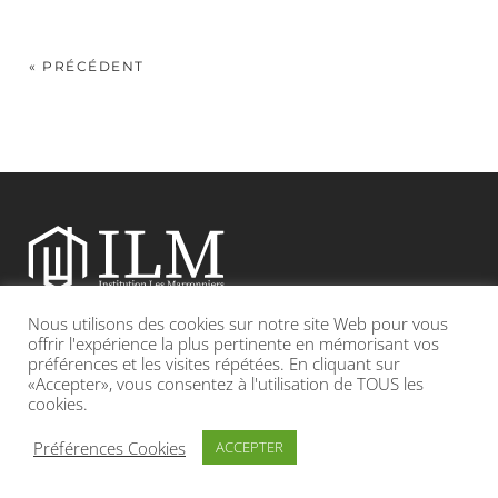
« PRÉCÉDENT
Nous utilisons des cookies sur notre site Web pour vous
Etablissement catholique sous contrat d’association avec l’Etat
offrir l'expérience la plus pertinente en mémorisant vos
préférences et les visites répétées. En cliquant sur
«Accepter», vous consentez à l'utilisation de TOUS les
Adresse : 19, Grande rue 69420 CONDRIEU
cookies.
INFOS LÉGALES
POLITIQUE DE CONFIDENTIALITÉ
Préférences Cookies
ACCEPTER