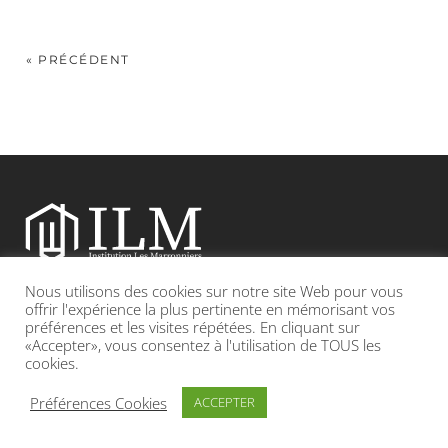
« PRÉCÉDENT
Nous utilisons des cookies sur notre site Web pour vous
Etablissement catholique sous contrat d’association avec l’Etat
offrir l'expérience la plus pertinente en mémorisant vos
préférences et les visites répétées. En cliquant sur
«Accepter», vous consentez à l'utilisation de TOUS les
Adresse : 19, Grande rue 69420 CONDRIEU
cookies.
INFOS LÉGALES
POLITIQUE DE CONFIDENTIALITÉ
Préférences Cookies
ACCEPTER