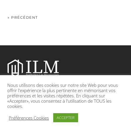
« PRÉCÉDENT
Nous utilisons des cookies sur notre site Web pour vous
Etablissement catholique sous contrat d’association avec l’Etat
offrir l'expérience la plus pertinente en mémorisant vos
préférences et les visites répétées. En cliquant sur
«Accepter», vous consentez à l'utilisation de TOUS les
Adresse : 19, Grande rue 69420 CONDRIEU
cookies.
INFOS LÉGALES
POLITIQUE DE CONFIDENTIALITÉ
Préférences Cookies
ACCEPTER