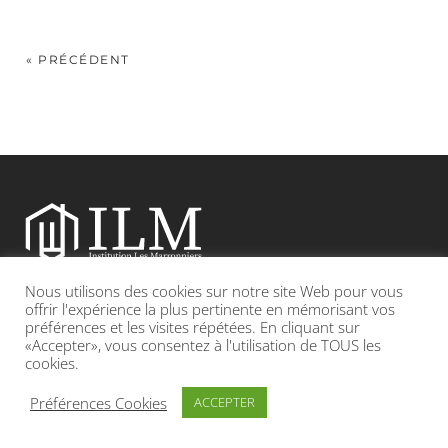
« PRÉCÉDENT
Nous utilisons des cookies sur notre site Web pour vous
Etablissement catholique sous contrat d’association avec l’Etat
offrir l'expérience la plus pertinente en mémorisant vos
préférences et les visites répétées. En cliquant sur
«Accepter», vous consentez à l'utilisation de TOUS les
Adresse : 19, Grande rue 69420 CONDRIEU
cookies.
INFOS LÉGALES
POLITIQUE DE CONFIDENTIALITÉ
Préférences Cookies
ACCEPTER