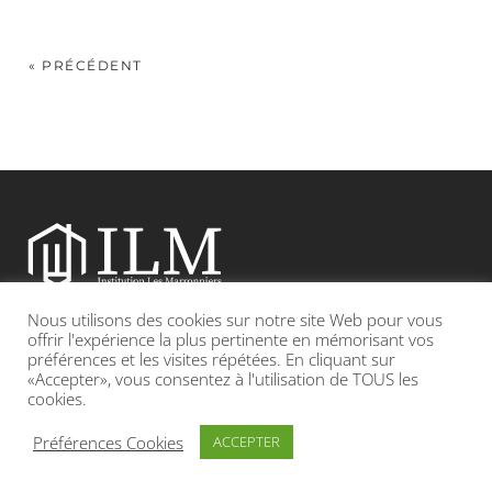
« PRÉCÉDENT
Nous utilisons des cookies sur notre site Web pour vous
Etablissement catholique sous contrat d’association avec l’Etat
offrir l'expérience la plus pertinente en mémorisant vos
préférences et les visites répétées. En cliquant sur
«Accepter», vous consentez à l'utilisation de TOUS les
Adresse : 19, Grande rue 69420 CONDRIEU
cookies.
INFOS LÉGALES
POLITIQUE DE CONFIDENTIALITÉ
Préférences Cookies
ACCEPTER