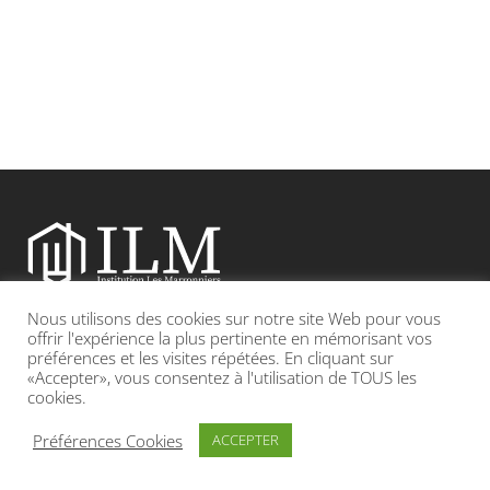
Nous utilisons des cookies sur notre site Web pour vous
Etablissement catholique sous contrat d’association avec l’Etat
offrir l'expérience la plus pertinente en mémorisant vos
préférences et les visites répétées. En cliquant sur
«Accepter», vous consentez à l'utilisation de TOUS les
Adresse : 19, Grande rue 69420 CONDRIEU
cookies.
INFOS LÉGALES
POLITIQUE DE CONFIDENTIALITÉ
Préférences Cookies
ACCEPTER