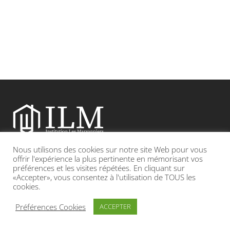
Nous utilisons des cookies sur notre site Web pour vous
Etablissement catholique sous contrat d’association avec l’Etat
offrir l'expérience la plus pertinente en mémorisant vos
préférences et les visites répétées. En cliquant sur
«Accepter», vous consentez à l'utilisation de TOUS les
Adresse : 19, Grande rue 69420 CONDRIEU
cookies.
INFOS LÉGALES
POLITIQUE DE CONFIDENTIALITÉ
Préférences Cookies
ACCEPTER