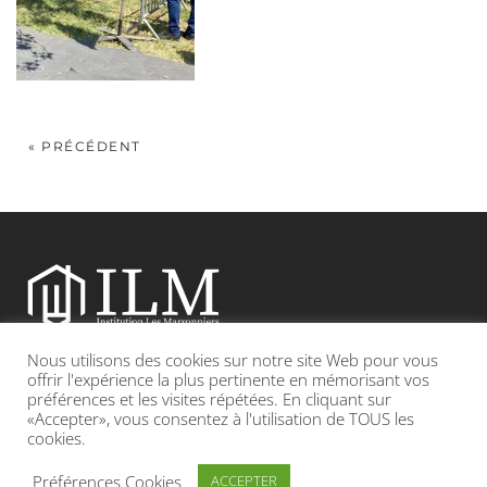
« PRÉCÉDENT
Nous utilisons des cookies sur notre site Web pour vous
Etablissement catholique sous contrat d’association avec l’Etat
offrir l'expérience la plus pertinente en mémorisant vos
préférences et les visites répétées. En cliquant sur
«Accepter», vous consentez à l'utilisation de TOUS les
Adresse : 19, Grande rue 69420 CONDRIEU
cookies.
INFOS LÉGALES
POLITIQUE DE CONFIDENTIALITÉ
Préférences Cookies
ACCEPTER