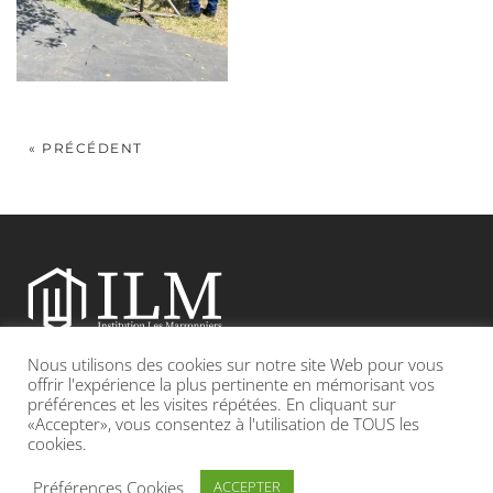
« PRÉCÉDENT
Nous utilisons des cookies sur notre site Web pour vous
Etablissement catholique sous contrat d’association avec l’Etat
offrir l'expérience la plus pertinente en mémorisant vos
préférences et les visites répétées. En cliquant sur
«Accepter», vous consentez à l'utilisation de TOUS les
Adresse : 19, Grande rue 69420 CONDRIEU
cookies.
INFOS LÉGALES
POLITIQUE DE CONFIDENTIALITÉ
Préférences Cookies
ACCEPTER