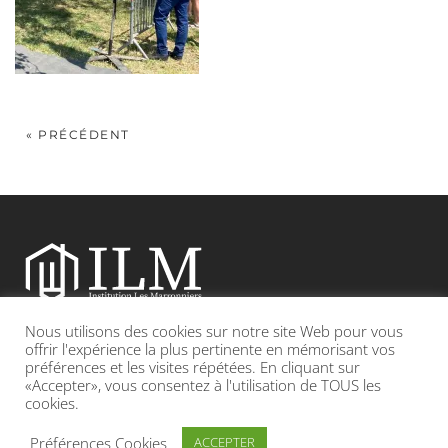
« PRÉCÉDENT
Nous utilisons des cookies sur notre site Web pour vous
Etablissement catholique sous contrat d’association avec l’Etat
offrir l'expérience la plus pertinente en mémorisant vos
préférences et les visites répétées. En cliquant sur
«Accepter», vous consentez à l'utilisation de TOUS les
Adresse : 19, Grande rue 69420 CONDRIEU
cookies.
INFOS LÉGALES
POLITIQUE DE CONFIDENTIALITÉ
Préférences Cookies
ACCEPTER