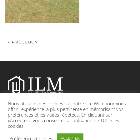
« PRÉCÉDENT
Nous utilisons des cookies sur notre site Web pour vous
Etablissement catholique sous contrat d’association avec l’Etat
offrir l'expérience la plus pertinente en mémorisant vos
préférences et les visites répétées. En cliquant sur
«Accepter», vous consentez à l'utilisation de TOUS les
Adresse : 19, Grande rue 69420 CONDRIEU
cookies.
INFOS LÉGALES
POLITIQUE DE CONFIDENTIALITÉ
Préférences Cookies
ACCEPTER