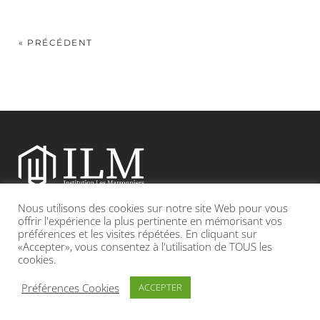
« PRÉCÉDENT
Nous utilisons des cookies sur notre site Web pour vous
Etablissement catholique sous contrat d’association avec l’Etat
offrir l'expérience la plus pertinente en mémorisant vos
préférences et les visites répétées. En cliquant sur
«Accepter», vous consentez à l'utilisation de TOUS les
Adresse : 19, Grande rue 69420 CONDRIEU
cookies.
INFOS LÉGALES
POLITIQUE DE CONFIDENTIALITÉ
Préférences Cookies
ACCEPTER